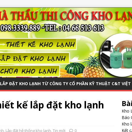
LẮP ĐẶT KHO LẠNH TỪ CÔNG TY CỔ PHẦN KỸ THUẬT C&T VIỆ
ết kế lắp đặt kho lạnh
Bà
Kho 
Báo 
Kho l
Kết c
nh
,
Lắp đặt hệ thống kho lạnh
,
Tin mới
0