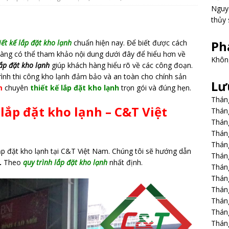
Nguy
thủy 
iết kế lắp đặt kho lạnh
chuẩn hiện nay. Để biết được cách
Ph
 hàng có thể tham khảo nội dung dưới đây để hiểu hơn về
Không
ắp đặt kho lạnh
giúp khách hàng hiểu rõ về các công đoạn.
ình thi công kho lạnh đảm bảo và an toàn cho chính sản
Lư
m
chuyên
thiết kế lắp đặt kho lạnh
trọn gói và đúng hẹn.
Thán
lắp đặt kho lạnh – C&T Việt
Thán
Thán
Thán
Thán
lắp đặt kho lạnh tại C&T Việt Nam. Chúng tôi sẽ hướng dẫn
Thán
.
Theo
quy trình lắp đặt kho lạnh
nhất định.
Thán
Thán
Thán
Thán
Thán
Thán