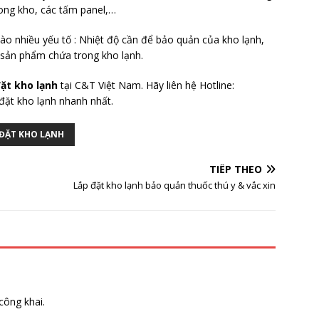
ong kho, các tấm panel,…
o nhiều yếu tố : Nhiệt độ cần để bảo quản của kho lạnh,
a sản phẩm chứa trong kho lạnh.
đặt kho lạnh
tại C&T Việt Nam. Hãy liên hệ Hotline:
đặt kho lạnh nhanh nhất.
 ĐẶT KHO LẠNH
TIẾP THEO
Lắp đặt kho lạnh bảo quản thuốc thú y & vắc xin
công khai.