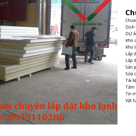
Ch
Chưa 
Dịch
DỰ 
Kho 
Kho 
Lắp đ
Lắp 
Sản 
Sửa c
Tài li
Tấm 
Tin m
Vật t