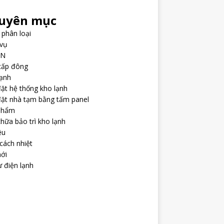
uyên mục
phân loại
 vụ
ÁN
cấp đông
lạnh
ặt hệ thống kho lạnh
đặt nhà tạm bằng tấm panel
phẩm
hữa bảo trì kho lạnh
ệu
cách nhiệt
ới
ư điện lạnh